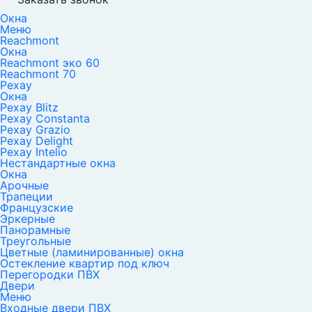
Окна
Меню
Reachmont
Окна
Reachmont эко 60
Reachmont 70
Рехау
Окна
Рехау Blitz
Рехау Constanta
Рехау Grazio
Рехау Delight
Рехау Intelio
Нестандартные окна
Окна
Арочные
Трапеции
Французские
Эркерные
Панорамные
Треугольные
Цветные (ламинированные) окна
Остекление квартир под ключ
Перегородки ПВХ
Двери
Меню
Входные двери ПВХ